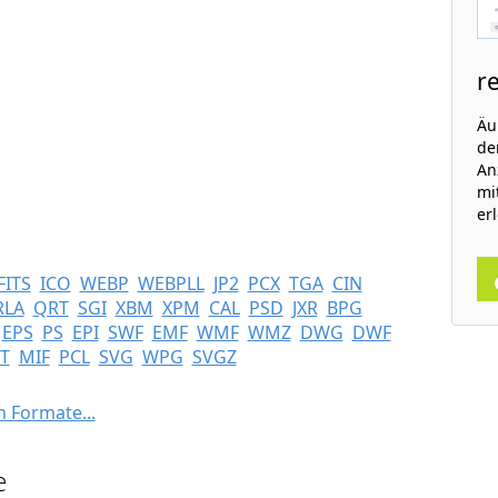
r
Äu
de
An
mi
erl
FITS
ICO
WEBP
WEBPLL
JP2
PCX
TGA
CIN
RLA
QRT
SGI
XBM
XPM
CAL
PSD
JXR
BPG
EPS
PS
EPI
SWF
EMF
WMF
WMZ
DWG
DWF
T
MIF
PCL
SVG
WPG
SVGZ
n Formate...
e