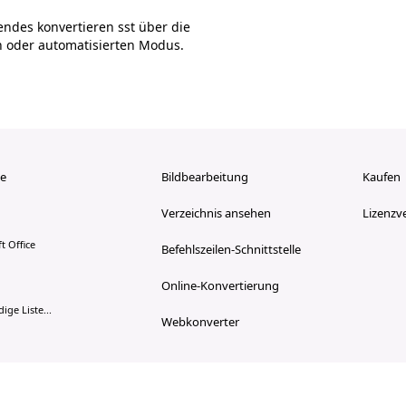
ndes konvertieren sst über die
n oder automatisierten Modus.
e
Bildbearbeitung
Kaufen
Verzeichnis ansehen
Lizenzv
t Office
Befehlszeilen-Schnittstelle
Online-Konvertierung
ige Liste...
Webkonverter