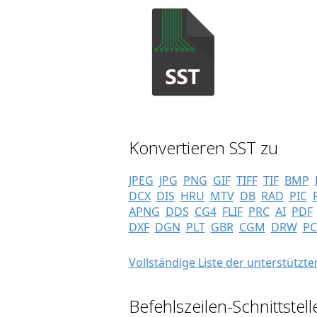
Konvertieren SST zu
JPEG
JPG
PNG
GIF
TIFF
TIF
BMP
DCX
DIS
HRU
MTV
DB
RAD
PIC
APNG
DDS
CG4
FLIF
PRC
AI
PDF
DXF
DGN
PLT
GBR
CGM
DRW
PC
Vollständige Liste der unterstützte
Befehlszeilen-Schnittstell