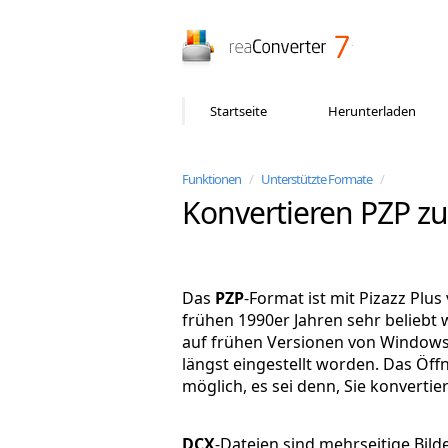
reaConverter
Startseite
Herunterladen
Funktionen
/
Unterstützte Formate
/
Konvertieren PZP z
Das
PZP
-Format ist mit Pizazz Plu
frühen 1990er Jahren sehr beliebt 
auf frühen Versionen von Windows
längst eingestellt worden. Das Öff
möglich, es sei denn, Sie konvertie
DCX
-Dateien sind mehrseitige Bild