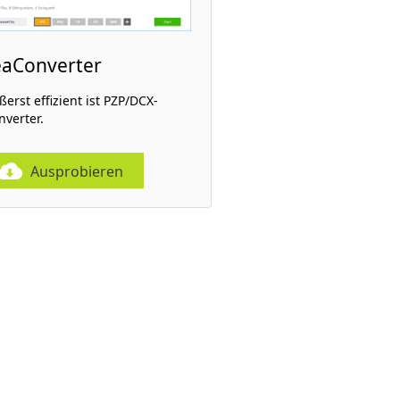
eaConverter
ßerst effizient ist PZP/DCX-
nverter.
Ausprobieren