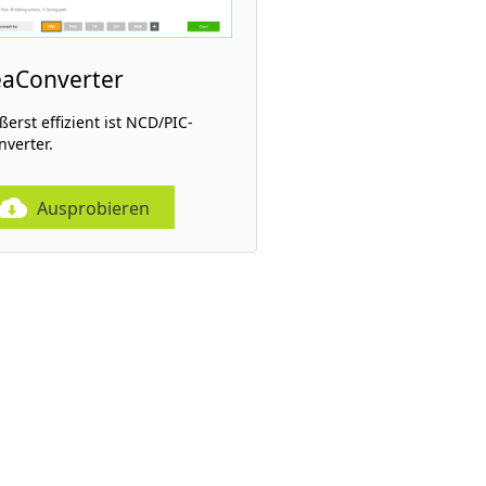
eaConverter
ßerst effizient ist NCD/PIC-
nverter.
Ausprobieren