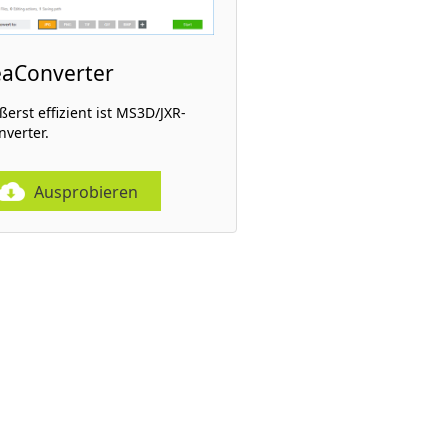
eaConverter
ßerst effizient ist MS3D/JXR-
nverter.
Ausprobieren