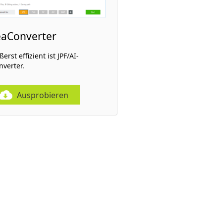
eaConverter
erst effizient ist JPF/AI-
nverter.
Ausprobieren