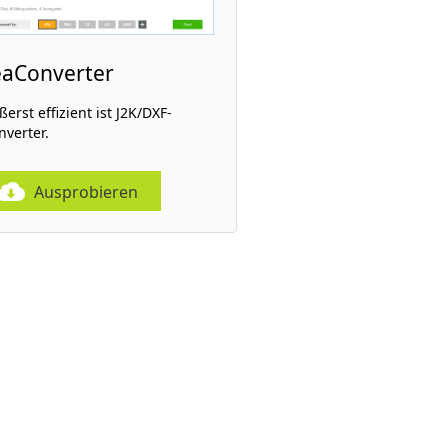
eaConverter
erst effizient ist J2K/DXF-
nverter.
Ausprobieren