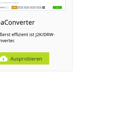
eaConverter
ßerst effizient ist J2K/DRW-
nverter.
Ausprobieren