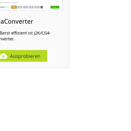
eaConverter
erst effizient ist J2K/CG4-
nverter.
Ausprobieren