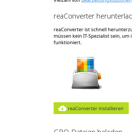
Vielzahl von
Bearbeitungsoptionen
reaConverter herunterlad
reaConverter ist schnell herunterzu
müssen kein IT-Spezialist sein, um
funktioniert.
reaConverter installieren
GRO-Dateien beladen