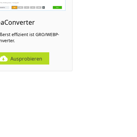
eaConverter
ßerst effizient ist GRO/WEBP-
nverter.
Ausprobieren