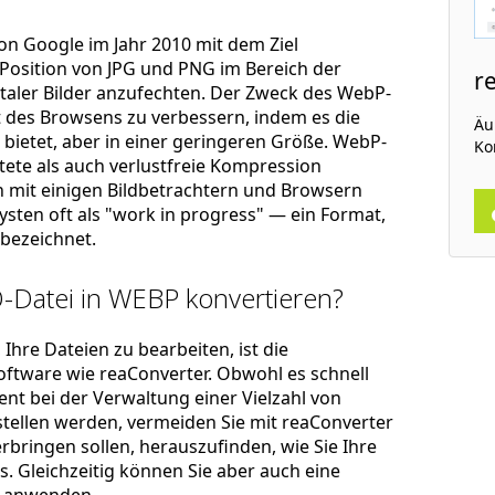
von Google im Jahr 2010 mit dem Ziel
 Position von JPG und PNG im Bereich der
r
aler Bilder anzufechten. Der Zweck des WebP-
t des Browsens zu verbessern, indem es die
Äu
 bietet, aber in einer geringeren Größe. WebP-
Ko
tete als auch verlustfreie Kompression
in mit einigen Bildbetrachtern und Browsern
sten oft als "work in progress" — ein Format,
bezeichnet.
-Datei in WEBP konvertieren?
Ihre Dateien zu bearbeiten, ist die
ftware wie reaConverter. Obwohl es schnell
zient bei der Verwaltung einer Vielzahl von
stellen werden, vermeiden Sie mit reaConverter
rbringen sollen, herauszufinden, wie Sie Ihre
. Gleichzeitig können Sie aber auch eine