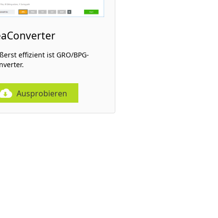
eaConverter
ßerst effizient ist GRO/BPG-
nverter.
Ausprobieren