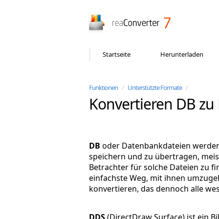
reaConverter
Startseite
Herunterladen
Funktionen
/
Unterstützte Formate
/
Konvertieren DB zu
DB
oder Datenbankdateien werden 
speichern und zu übertragen, meis
Betrachter für solche Dateien zu f
einfachste Weg, mit ihnen umzugeh
konvertieren, das dennoch alle wes
DDS
(DirectDraw Surface) ist ein Bi