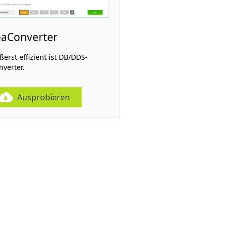
eaConverter
ßerst effizient ist DB/DDS-
nverter.
Ausprobieren