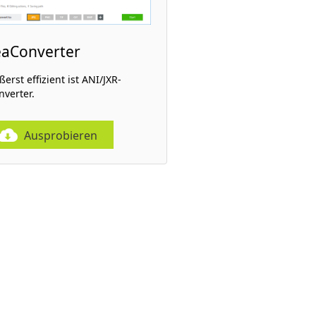
eaConverter
erst effizient ist ANI/JXR-
nverter.
Ausprobieren