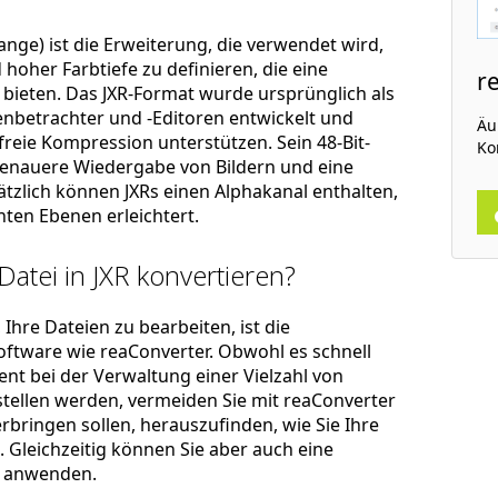
nge) ist die Erweiterung, die verwendet wird,
hoher Farbtiefe zu definieren, die eine
r
 bieten. Das JXR-Format wurde ursprünglich als
betrachter und -Editoren entwickelt und
Äuß
freie Kompression unterstützen. Sein 48-Bit-
Ko
genauere Wiedergabe von Bildern und eine
ätzlich können JXRs einen Alphakanal enthalten,
ten Ebenen erleichtert.
Datei in JXR konvertieren?
Ihre Dateien zu bearbeiten, ist die
ftware wie reaConverter. Obwohl es schnell
zient bei der Verwaltung einer Vielzahl von
stellen werden, vermeiden Sie mit reaConverter
rbringen sollen, herauszufinden, wie Sie Ihre
 Gleichzeitig können Sie aber auch eine
anwenden.