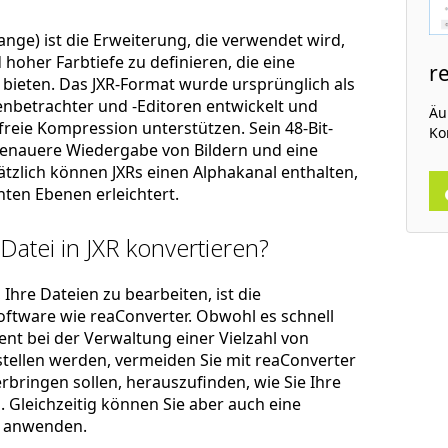
nge) ist die Erweiterung, die verwendet wird,
hoher Farbtiefe zu definieren, die eine
r
 bieten. Das JXR-Format wurde ursprünglich als
betrachter und -Editoren entwickelt und
Äuß
freie Kompression unterstützen. Sein 48-Bit-
Ko
genauere Wiedergabe von Bildern und eine
ätzlich können JXRs einen Alphakanal enthalten,
ten Ebenen erleichtert.
Datei in JXR konvertieren?
Ihre Dateien zu bearbeiten, ist die
ftware wie reaConverter. Obwohl es schnell
zient bei der Verwaltung einer Vielzahl von
stellen werden, vermeiden Sie mit reaConverter
rbringen sollen, herauszufinden, wie Sie Ihre
 Gleichzeitig können Sie aber auch eine
anwenden.