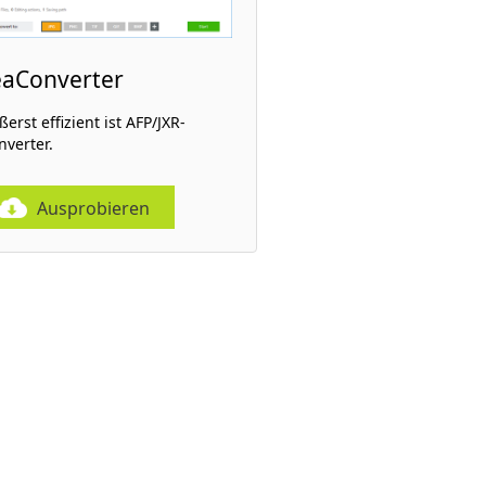
eaConverter
erst effizient ist AFP/JXR-
nverter.
Ausprobieren